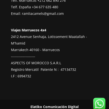
Telf. Marruecos
+212 662 890 276
Telf. España
+34 677 635 480
Email:
ramliacamels@gmail.com
Viajes Marruecos 4x4
2412 Avenue Senhaja, Lotissement Maatallah -
M'hamid
Marrakech 40160 - Marruecos
--------------------
ASPECTS OF MOROCCO S.A.R.L
Registro Mercatil Patente N : 47134732
I.F : 6994732
Elatiko Comunicación Digital