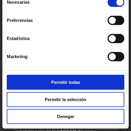
Necesarias
franceses en 1928. Por aquí pasan las
de
consentimiento
caravanas transeuropeas que vinculan
de Marakech a Tombuctú, Mali y a
Preferencias
caravanserai de Sahel. Hoy es la ciudad
más desarrollada de Marruecos, además
Estadística
de tener una buena presencia en la
industria cinematográfica y de estudios
Marketing
de cine. Ouarzazate ofrece la más grande
Kasbah de Glaoui en la región, que es el
Taourirt o ·Colina Fortaleza·.
Permitir todas
Kasbah de Ait Ben-
Haddou
Permitir la selección
A 30 kilómetros de Ouarzazate, sobre la
cima de una colina, se encuentra la
Denegar
Kasbah de Ait Ben-Haddou, que ahora es