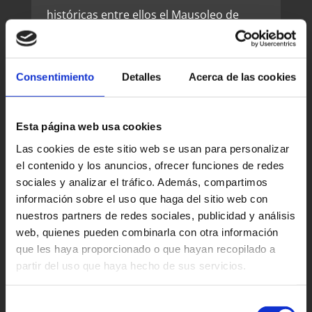
históricas entre ellos el Mausoleo de
Moulay Ali Cherif, antepasado de Moulay
Rachid, el fundador de la dinastía Alouite,
donde un mercado se coloca 3 veces a la
Consentimiento
Detalles
Acerca de las cookies
semana.
Erfoud
Esta página web usa cookies
En el borde de Tafilalte y Tizimi palmeral
Las cookies de este sitio web se usan para personalizar
el contenido y los anuncios, ofrecer funciones de redes
situado en Erfoud. Fundado en 1917
sociales y analizar el tráfico. Además, compartimos
como un puesto militar. Hoy es el mejor
información sobre el uso que haga del sitio web con
destino para las excursiones al desierto,
nuestros partners de redes sociales, publicidad y análisis
en cada Octubre se celebra el Festival de
web, quienes pueden combinarla con otra información
la Fruta.
que les haya proporcionado o que hayan recopilado a
partir del uso que haya hecho de sus servicios.
Ouarzazate
Ouarzazate fue fundada para los
Selección