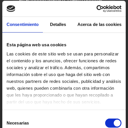
por Rabat la capital administrativa de
Marruecos, en este imperial ciudad
visitaréis el torre Hassan, el Palacio Real
Consentimiento
Detalles
Acerca de las cookies
la Kasbah del Oudayas que da sobre la
vertiente del río Bou Regreg. En la tarde
Esta página web usa cookies
traslado al hotel.
Las cookies de este sitio web se usan para personalizar
Día 11º : Rabat – Tanger
el contenido y los anuncios, ofrecer funciones de redes
Vuelta a Tanger y Fin del Viaje !
sociales y analizar el tráfico. Además, compartimos
información sobre el uso que haga del sitio web con
nuestros partners de redes sociales, publicidad y análisis
web, quienes pueden combinarla con otra información
LA RUTA INCLUYE:
que les haya proporcionado o que hayan recopilado a
partir del uso que haya hecho de sus servicios.
Excursión privada, no habrá más gente
Selección
Necesarias
en el grupo.
de