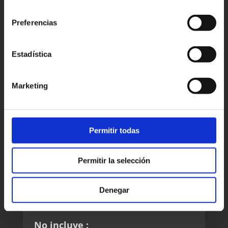
consentimiento
Recogida en el hotel, riad, aeropuerto
o donde tú quieras.
Preferencias
Alojamiento con media pensión en
Hoteles/Riads.
Estadística
(Cena + Habitación + Desayuno).
Vehículo todo-terreno 4x4 con aire
acondicionado
Marketing
Conductor
Guía acompañante durante toda la
ruta que habla español.
Permitir todas
Combustible.
Paseo en camellos para llegar al
Permitir la selección
campamento.
(uno por persona).
Denegar
1 Noche en haimas en medio de las
dunas con cena y desayuno.
No incluye :