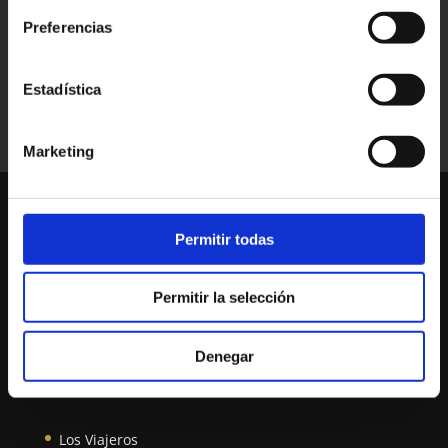
Preferencias
Estadística
Marketing
Starry Desert Nights Camp Morocco
Permitir todas
Aspects Of Morocco Tours Sarl
Qué desierto ver…..¿Zagora o Merzouga?
Permitir la selección
BLOG
Denegar
Los Viajeros