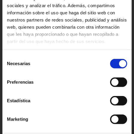
No incluye :
sociales y analizar el tráfico. Además, compartimos
Vuelos
información sobre el uso que haga del sitio web con
Alojamiento en Marrakech
nuestros partners de redes sociales, publicidad y análisis
Comidas del mediodía
web, quienes pueden combinarla con otra información
que les haya proporcionado o que hayan recopilado a
Bebidas
partir del uso que haya hecho de sus servicios.
Entradas
Propinas y lo que no está en el
Selección
programa.
Necesarias
de
En todas las rutas se pueden modificar
consentimiento
los circuitos y las categorías de los
Preferencias
hoteles.
Estadística
Consúltanos
Marketing