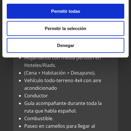
LA RUTA INCLUYE:
Permitir todas
Excursión privada, no habrá más gente
Permitir la selección
en el grupo.
Recogida en el hotel, riad, aeropuerto
Denegar
o donde tú quieras.
Alojamiento con media pensión en
Hoteles/Riads.
(Cena + Habitación + Desayuno).
Vehículo todo-terreno 4x4 con aire
acondicionado
Conductor
Guía acompañante durante toda la
ruta que habla español.
Combustible.
Paseo en camellos para llegar al