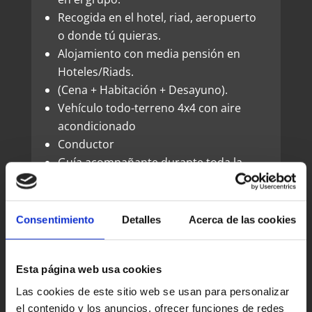
Recogida en el hotel, riad, aeropuerto
o donde tú quieras.
Alojamiento con media pensión en
Hoteles/Riads.
(Cena + Habitación + Desayuno).
Vehículo todo-terreno 4x4 con aire
acondicionado
Conductor
Guía acompañante durante toda la
ruta que habla español.
Combustible.
Paseo en camellos para llegar al
Consentimiento
Detalles
Acerca de las cookies
campamento.
(uno por persona).
1 Noche en haimas en medio de las
Esta página web usa cookies
dunas con cena y desayuno.
Las cookies de este sitio web se usan para personalizar
el contenido y los anuncios, ofrecer funciones de redes